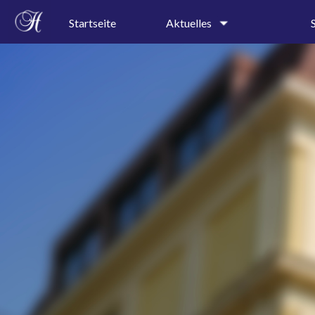
Startseite
Aktuelles
Schulgeschehen
Kollegi
Terminkalender
Schullei
Sekretar
Speiseplan
Profile
Ferienkalender
Präventi
A-B-Wochenkalender
AGs
Pressespiegel
Projektt
Rundgan
Leitbild
Geschic
Schulor
Schulkal
Bauplan