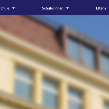
Schule
SchülerInnen
Eltern
um
Oberstufe
Krankmeldung 
tung &
Mittel- und Unterstufe
Entschuldigung
iat
Ehemalige und Förderer
Beurlaubungen
SMV
Elternbriefe
on
Schülerbibliothek
Schulprospekt
Hilfe & Beratung
Ehemalige und 
age
Beratungslehrerin
g
Schulsozialarbeiterin
Handlungsleitfaden
hte
dnung
ender
ung