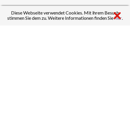
Diese Webseite verwendet Cookies. Mit ihrem Besuch
stimmen Sie dem zu. Weitere Informationen finden Sie
hier
.
K. Schiel
Fächer:
Deutsch
,
Musik
F. Schmitt-Bohn
Fachsprecher Musik
Fächer:
Musik
,
Englisch
,
Deutsch