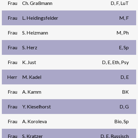
Frau
Ch. Graßmann
D, F, LuT
Frau
L. Heidingsfelder
M, F
Frau
S. Heizmann
M, Ph
Frau
S. Herz
E, Sp
Frau
K. Just
D, E, Eth, Psy
Herr
M. Kadel
D, E
Frau
A. Kamm
BK
Frau
Y. Kieselhorst
D, G
Frau
A. Koroleva
Bio, Sp
Frau
S. Kratzer
D, E, Russisch