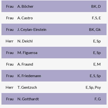
Frau
A. Böcher
BK, D
Frau
A. Castro
F, S, E
Frau
J. Ceylan-Einstein
BK, Gk
Herr
N. Deichl
E, Sp
Frau
M. Figueroa
E, Sp
Frau
A. Fraund
E, M
Frau
K. Friedemann
E, S, Sp
Herr
T. Gentzsch
E, Sp, Psy
Frau
N. Gotthardt
F, G