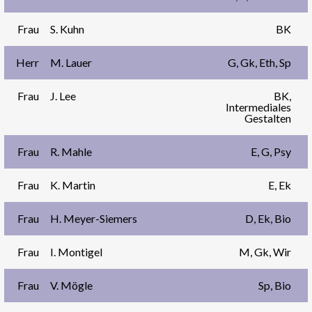
Frau
S. Kuhn
BK
Herr
M. Lauer
G, Gk, Eth, Sp
Frau
J. Lee
BK,
Intermediales
Gestalten
Frau
R. Mahle
E, G, Psy
Frau
K. Martin
E, Ek
Frau
H. Meyer-Siemers
D, Ek, Bio
Frau
I. Montigel
M, Gk, Wir
Frau
V. Mögle
Sp, Bio