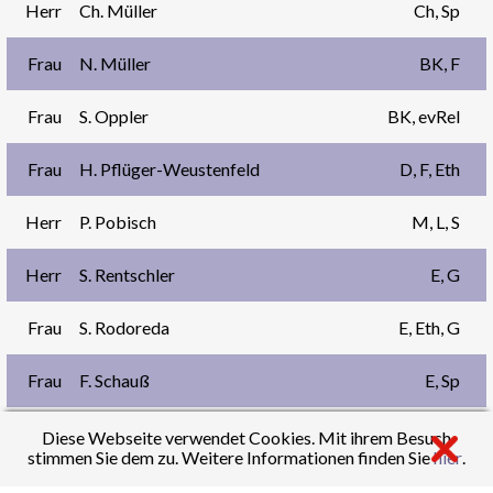
Herr
Ch. Müller
Ch, Sp
Frau
N. Müller
BK, F
Frau
S. Oppler
BK, evRel
Frau
H. Pflüger-Weustenfeld
D, F, Eth
Herr
P. Pobisch
M, L, S
Herr
S. Rentschler
E, G
Frau
S. Rodoreda
E, Eth, G
Frau
F. Schauß
E, Sp
Frau
K. Schick
D, E, G
Diese Webseite verwendet Cookies. Mit ihrem Besuch
stimmen Sie dem zu. Weitere Informationen finden Sie
hier
.
Frau
K. Schiel
D, Mu