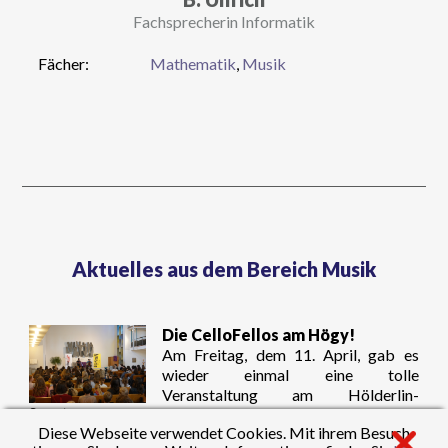
Fachsprecherin Informatik
Fächer:
Mathematik
,
Musik
Aktuelles aus dem Bereich Musik
Die CelloFellos am Högy!
Am Freitag, dem 11. April, gab es
wieder einmal eine tolle
Veranstaltung am Hölderlin-
Sonntag,
Gymnasium. Unter dem Motto "Mit
Diese Webseite verwendet Cookies. Mit ihrem Besuch
04.05.25
Musik in die Ferien" organisierten