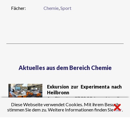
Fächer:
Chemie
,
Sport
Aktuelles aus dem Bereich Chemie
Exkursion zur Experimenta nach
Heilbronn
Am Dienstag, 07.02.23, besuchten die
SchülerInnen der Leistungsfächer
Diese Webseite verwendet Cookies. Mit ihrem Besuch
Mittwoch,
stimmen Sie dem zu. Weitere Informationen finden Sie
hier
.
Biologie, Chemie und Physik der J1
15.03.23
mit Frau Auch-Schwelk und Frau
Endler die Experimenta in Heilbronn.
» Weiterlesen