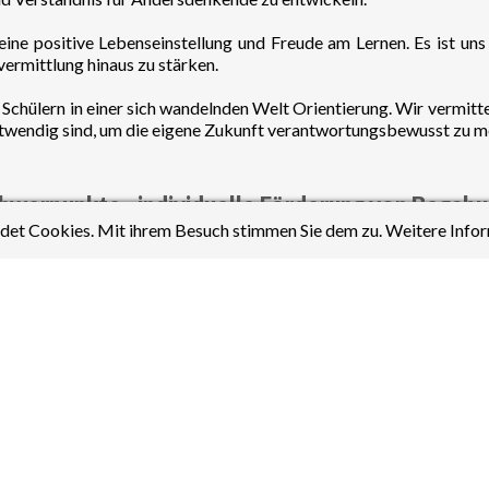
eine positive Lebenseinstellung und Freude am Lernen. Es ist uns 
vermittlung hinaus zu stärken.
Schülern in einer sich wandelnden Welt Orientierung. Wir vermittel
otwendig sind, um die eigene Zukunft verantwortungsbewusst zu me
hwerpunkte - individuelle Förderung von Begab
et Cookies. Mit ihrem Besuch stimmen Sie dem zu. Weitere Infor
 und Schüler beim Erwachsenwerden und beginnen bereits in der 
ale und methodische Kompetenzen.
Sprachenprofil die Möglichkeit Englisch und Französisch zu erle
 kann der sprachliche Horizont ab Kl. 8 erweitert werden.
ngland, Frankreich und Indien unterstützt.
nstprofil eine gezielte Förderung kreativer Kompetenzen im bildn
ne Schwerpunktsetzung mit Bildender Kunst als Kernfach.
rdisziplinären Projekten, vielfältigen Arbeitsgemeinschaften un
enken.