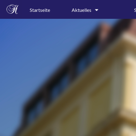
Startseite
Aktuelles
Schulgeschehen
Kollegi
Terminkalender
Schullei
Sekretar
Speiseplan
Profile
Ferienkalender
Präventi
A-B-Wochenkalender
AGs
Pressespiegel
Projektt
Rundgan
Leitbild
Geschic
Schulor
Schulkal
Bauplan