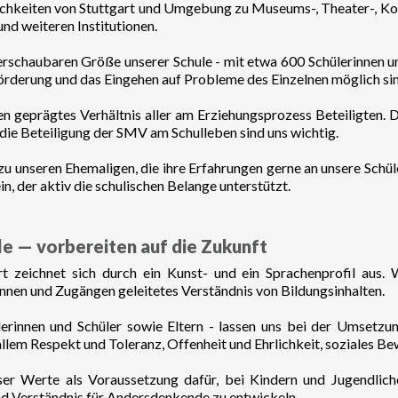
chkeiten von Stuttgart und Umgebung zu Museums-, Theater-, Ko
d weiteren Institutionen.
erschaubaren Größe unserer Schule - mit etwa 600 Schülerinnen un
Förderung und das Eingehen auf Probleme des Einzelnen möglich sin
en geprägtes Verhältnis aller am Erziehungsprozess Beteiligten. 
 die Beteiligung der SMV am Schulleben sind uns wichtig.
 unseren Ehemaligen, die ihre Erfahrungen gerne an unsere Schül
n, der aktiv die schulischen Belange unterstützt.
e — vorbereiten auf die Zukunft
 zeichnet sich durch ein Kunst- und ein Sprachenprofil aus. W
innen und Zugängen geleitetes Verständnis von Bildungsinhalten.
lerinnen und Schüler sowie Eltern - lassen uns bei der Umsetz
allem Respekt und Toleranz, Offenheit und Ehrlichkeit, soziales Be
ser Werte als Voraussetzung dafür, bei Kindern und Jugendliche
nd Verständnis für Andersdenkende zu entwickeln.