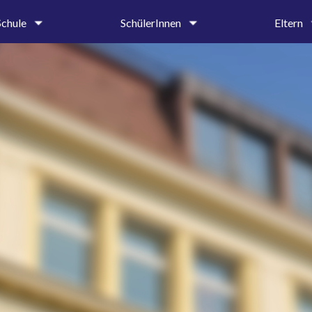
Schule
SchülerInnen
Eltern
um
Oberstufe
Krankmeldung 
tung &
Mittel- und Unterstufe
Entschuldigung
iat
Ehemalige und Förderer
Beurlaubungen
SMV
Elternbriefe
on
Schülerbibliothek
Schulprospekt
Hilfe & Beratung
Ehemalige und 
age
Beratungslehrerin
g
Schulsozialarbeiterin
Handlungsleitfaden
hte
dnung
ender
ung