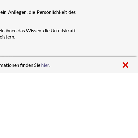
ein Anliegen, die Persönlichkeit des
n ihnen das Wissen, die Urteilskraft
istern.
ungen
mationen finden Sie
hier
.
Unterstufe mit gezielten Maßnahmen
rnen. Mit der dritten Fremdsprache,
 Der Sprachunterricht wird durch
erischen Bereich an und ermöglichen
d Exkursionen spezielle Interessen,