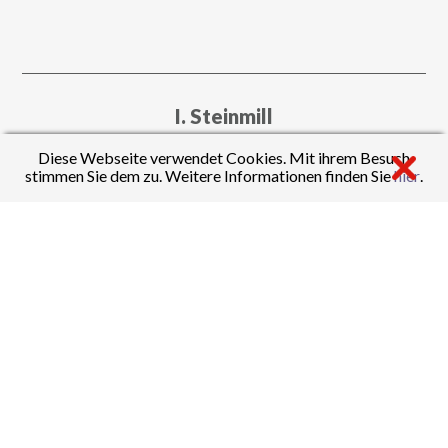
I. Steinmill
Diese Webseite verwendet Cookies. Mit ihrem Besuch
stimmen Sie dem zu. Weitere Informationen finden Sie
hier
.
Fächer:
Deutsch
,
Geschichte
J. Weller
Fächer:
Englisch
,
Spanisch
,
Geschichte