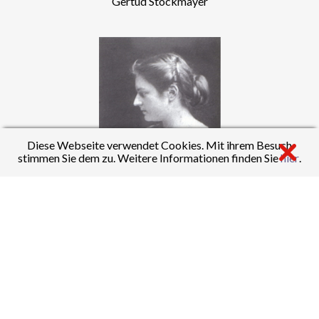
Gertud Stockmayer
Diese Webseite verwendet Cookies. Mit ihrem Besuch
stimmen Sie dem zu. Weitere Informationen finden Sie
hier
.
Martha Vollmöller
Am 17. April 1909 zum zehnjährigen Jubiläum erfolgte durch
"allerhöchste Entschliessung" die Verleihung des Namens
"Königin-Charlotte-Gymnasium" und im April 1912 erfolgte
der Umzug und die feierliche Einweihung des Schulgebäudes in
der Hölderlinstraße 28.