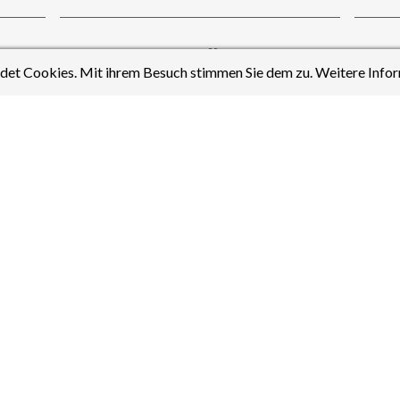
J. Weller
et Cookies. Mit ihrem Besuch stimmen Sie dem zu. Weitere Infor
Fächer:
Englisch
,
Spanisch
,
Fäch
Geschichte