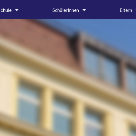
Schule
SchülerInnen
Eltern
um
Oberstufe
Krankmeldung 
tung &
Mittel- und Unterstufe
Entschuldigung
iat
Ehemalige und Förderer
Beurlaubungen
SMV
Elternbriefe
on
Schülerbibliothek
Schulprospekt
Hilfe & Beratung
Ehemalige und 
age
Beratungslehrerin
g
Schulsozialarbeiterin
Handlungsleitfaden
hte
dnung
ender
ung