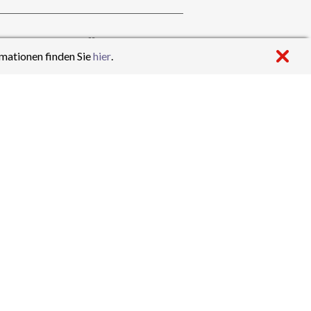
S. Wendler
mationen finden Sie
hier
.
er:
Englisch
,
Ethik
,
Sport