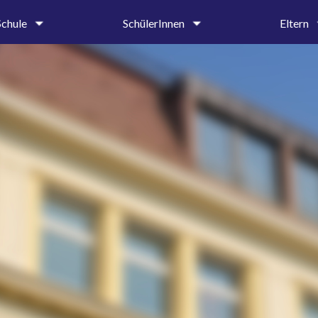
Schule
SchülerInnen
Eltern
um
Oberstufe
Krankmeldung 
tung &
Mittel- und Unterstufe
Entschuldigung
iat
Ehemalige und Förderer
Beurlaubungen
SMV
Elternbriefe
on
Schülerbibliothek
Schulprospekt
Hilfe & Beratung
Ehemalige und 
age
Beratungslehrerin
g
Schulsozialarbeiterin
Handlungsleitfaden
hte
dnung
ender
ung