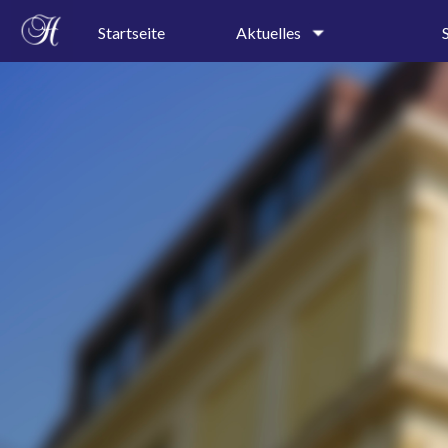
Startseite
Aktuelles
Schulgeschehen
Kollegi
Terminkalender
Schullei
Sekretar
Speiseplan
Profile
Ferienkalender
Präventi
A-B-Wochenkalender
AGs
Pressespiegel
Projektt
Rundgan
Leitbild
Geschic
Schulor
Schulkal
Bauplan