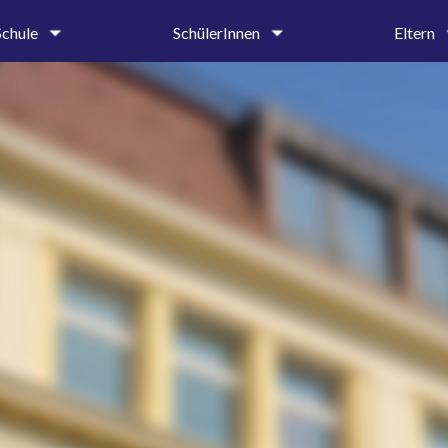
Schule
SchülerInnen
Eltern
um
Oberstufe
Krankmeldung 
tung &
Mittel- und Unterstufe
Entschuldigung
iat
Ehemalige und Förderer
Beurlaubungen
SMV
Elternbriefe
on
Schülerbibliothek
Schulprospekt
Hilfe & Beratung
Ehemalige und 
age
Beratungslehrerin
g
Schulsozialarbeiterin
Handlungsleitfaden
hte
dnung
ender
ung