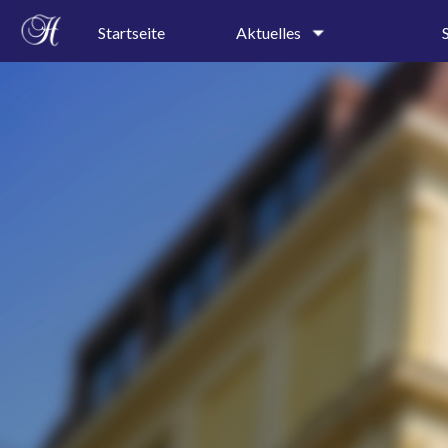
Startseite
Aktuelles
Schulgeschehen
Kollegi
Terminkalender
Schullei
Sekretar
Speiseplan
Profile
Ferienkalender
Präventi
A-B-Wochenkalender
AGs
Pressespiegel
Projektt
Rundgan
Leitbild
Geschic
Schulor
Schulkal
Bauplan