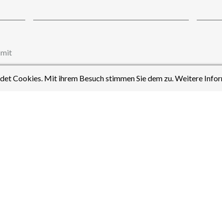
 mit
et Cookies. Mit ihrem Besuch stimmen Sie dem zu. Weitere Infor
Aktuelles aus dem Bereich Mathematik
Montag,
Das Känguru ist wieder zurück am H
02.06.25
Auch dieses Jahr fand der Mathewettb
uns statt.