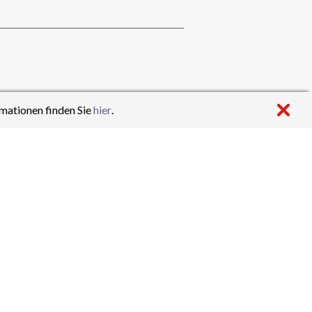
mationen finden Sie
hier
.
öGy
ewerb wieder bei