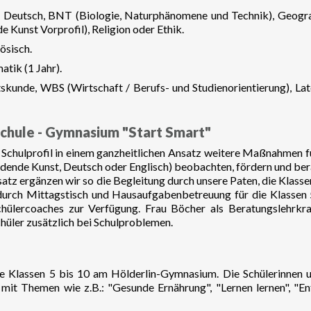
, Deutsch, BNT (Biologie, Naturphänomene und Technik), Geograp
e Kunst Vorprofil), Religion oder Ethik.
ösisch.
atik (1 Jahr).
kunde, WBS (Wirtschaft / Berufs- und Studienorientierung), Lat
hule - Gymnasium "Start Smart"
 Schulprofil in einem ganzheitlichen Ansatz weitere Maßnahmen f
ildende Kunst, Deutsch oder Englisch) beobachten, fördern und ber
satz ergänzen wir so die Begleitung durch unsere Paten, die Klasse
urch Mittagstisch und Hausaufgabenbetreuung für die Klassen 5
chülercoaches zur Verfügung. Frau Böcher als Beratungslehrkraf
chüler zusätzlich bei Schulproblemen.
ie Klassen 5 bis 10 am Hölderlin-Gymnasium. Die Schülerinnen u
mit Themen wie z.B.: "Gesunde Ernährung", "Lernen lernen", "En