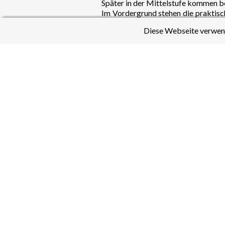
Später in der Mittelstufe kommen b
Im Vordergrund stehen die praktisc
und Schüler. Selbstständigkeit und E
Diese Webseite verwend
In Klasse 9 findet ein einwöchiges S
Klassenlehrerstunde
Im Stundenplan der Klassen 5 und
bereitgestellt.
SMV
Die SMV vertritt die Interessen der 
Weihnachtsbasar, Schulfesten und vi
Elternmitarbeit
Die Eltern unterstützen aktiv die g
Projektgruppen, im Elternbeirat und
Berufsorientierung
Um die Berufswahl zu erleichtern, f
In Klasse 10 führen wir ein mindest