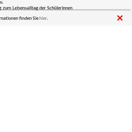
u.
g zum Lebensalltag der Schülerinnen
mationen finden Sie
hier
.
die Einübung sozialer Kompetenzen
itäten unserer Schule beteiligt, z.B.
ei der Einschulung, in verschiedenen