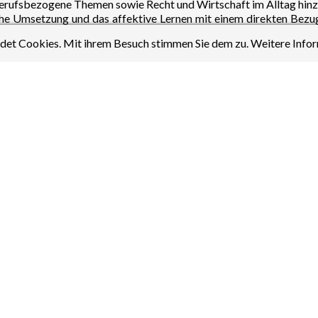
erufsbezogene Themen sowie Recht und Wirtschaft im Alltag hinz
he Umsetzung und das affektive Lernen mit einem direkten Bezu
igenverantwortung sind hierbei wichtige Ziele.
et Cookies. Mit ihrem Besuch stimmen Sie dem zu. Weitere Infor
ozialpraktikum statt.
 6 wird je eine Wochenstunde für pädagogische Aufgaben und 
Schülerinnen und Schüler und ist maßgeblich an verschiedenen Aktiv
elen Veranstaltungen.
emeinsame Arbeit an der Schule, wie z.B. am Tag der Offenen Tür, b
 in der Schulkonferenz.
ühren wir verschiedene Veranstaltungen durch:
ens einwöchiges Praktikum in verschiedenen Berufsfeldern durch.