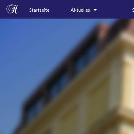
Startseite
Aktuelles
Schulgeschehen
Kollegi
Terminkalender
Schullei
Sekretar
Speiseplan
Profile
Ferienkalender
Präventi
A-B-Wochenkalender
AGs
Pressespiegel
Projektt
Rundgan
Leitbild
Geschic
Schulor
Schulkal
Bauplan