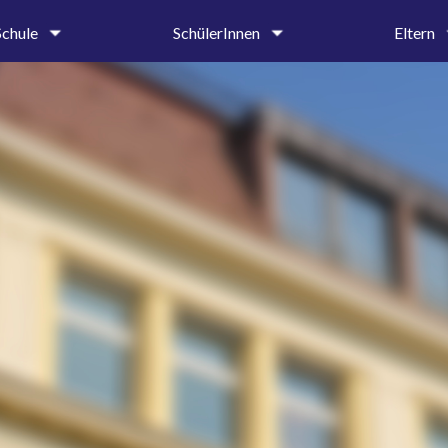
Schule
SchülerInnen
Eltern
um
Oberstufe
Krankmeldung 
tung &
Mittel- und Unterstufe
Entschuldigung
iat
Ehemalige und Förderer
Beurlaubungen
SMV
Elternbriefe
on
Schülerbibliothek
Schulprospekt
Hilfe & Beratung
Ehemalige und 
age
Beratungslehrerin
g
Schulsozialarbeiterin
Handlungsleitfaden
hte
dnung
ender
ung