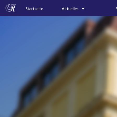
Startseite
Aktuelles
Schulgeschehen
Kollegi
Terminkalender
Schullei
Sekretar
Speiseplan
Profile
Ferienkalender
Präventi
A-B-Wochenkalender
AGs
Pressespiegel
Projektt
Rundgan
Leitbild
Geschic
Schulor
Schulkal
Bauplan