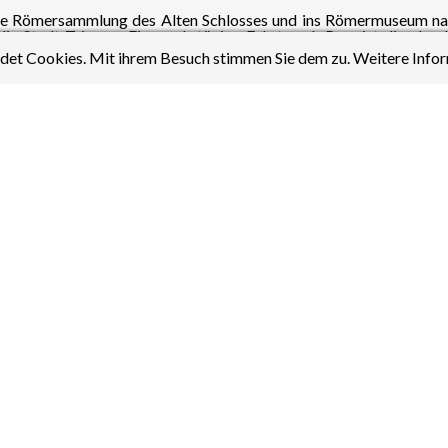
die Römersammlung des Alten Schlosses und ins Römermuseum nach
die Stadt Trier an. Eine mehrtägige Fahrt nach Rom ist die abso
et Cookies. Mit ihrem Besuch stimmen Sie dem zu. Weitere Infor
 sind ein paar interessante Übungen
ne Latein Skills zu prüfen. Viel Glück (Multa Fortuna).