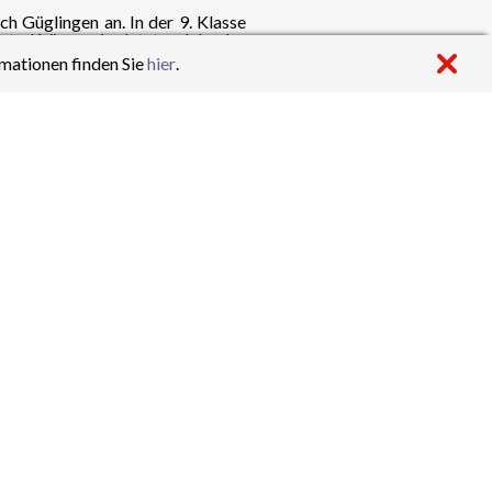
 Güglingen an. In der 9. Klasse
lute Krönung im letzten Jahr des
mationen finden Sie
hier
.