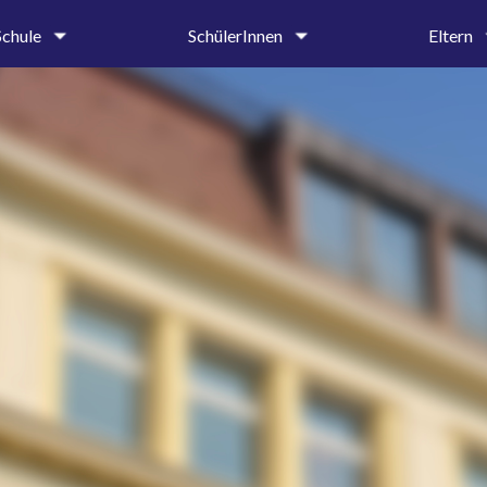
Schule
SchülerInnen
Eltern
um
Oberstufe
Krankmeldung 
tung &
Mittel- und Unterstufe
Entschuldigung
iat
Ehemalige und Förderer
Beurlaubungen
SMV
Elternbriefe
on
Schülerbibliothek
Schulprospekt
Hilfe & Beratung
Ehemalige und 
age
Beratungslehrerin
g
Schulsozialarbeiterin
Handlungsleitfaden
hte
dnung
ender
ung