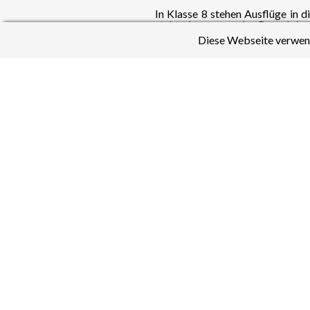
In Klasse 8 stehen Ausflüge in 
steht ein spannender Besuch in 
Latein Kurses in Klasse 10.
Diese Webseite verwend
Bist du neugierig geworden? Hier
aus dem Latein Unterricht, um dei