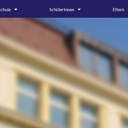
Schule
SchülerInnen
Eltern
um
Oberstufe
Krankmeldung 
tung &
Mittel- und Unterstufe
Entschuldigung
iat
Ehemalige und Förderer
Beurlaubungen
SMV
Elternbriefe
on
Schülerbibliothek
Schulprospekt
Hilfe & Beratung
Ehemalige und 
age
Beratungslehrerin
g
Schulsozialarbeiterin
Handlungsleitfaden
hte
dnung
ender
ung