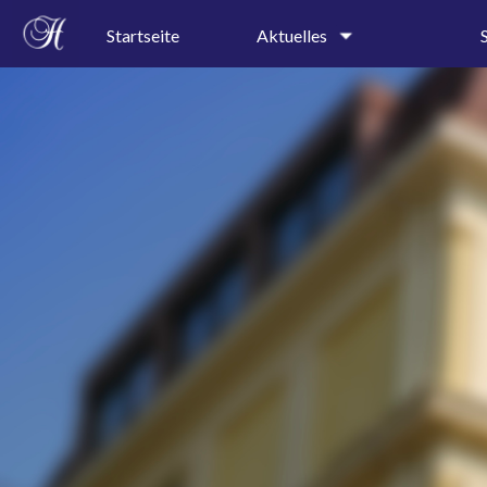
Startseite
Aktuelles
Schulgeschehen
Kollegi
Terminkalender
Schullei
Sekretar
Speiseplan
Profile
Ferienkalender
Präventi
A-B-Wochenkalender
AGs
Pressespiegel
Projektt
Rundgan
Leitbild
Geschic
Schulor
Schulkal
Bauplan