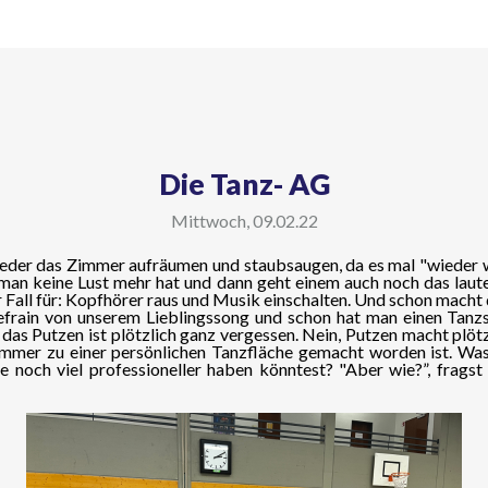
Die Tanz- AG
Mittwoch, 09.02.22
eder das Zimmer aufräumen und staubsaugen, da es mal "wieder wi
is man keine Lust mehr hat und dann geht einem auch noch das la
rer Fall für: Kopfhörer raus und Musik einschalten. Und schon mach
frain von unserem Lieblingssong und schon hat man einen Tanzs
das Putzen ist plötzlich ganz vergessen. Nein, Putzen macht plötz
mmer zu einer persönlichen Tanzfläche gemacht worden ist. Was, w
 noch viel professioneller haben könntest? "Aber wie?”, fragst