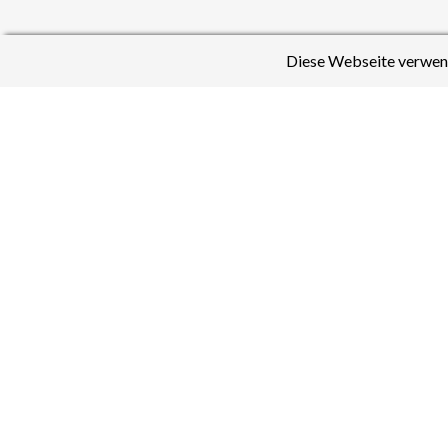
Diese Webseite verwend
Also hättest du Lust, der AG be
Uhr abhält. Ein perfektes Progr
Dankeschön für die Interviews un