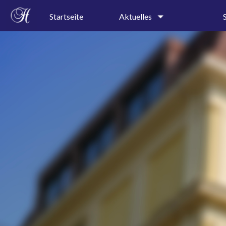
Startseite
Aktuelles
Schulgeschehen
Kollegi
Terminkalender
Schullei
Sekretar
Speiseplan
Profile
Ferienkalender
Präventi
A-B-Wochenkalender
AGs
Pressespiegel
Projektt
Rundgan
Leitbild
Geschic
Schulor
Schulkal
Bauplan