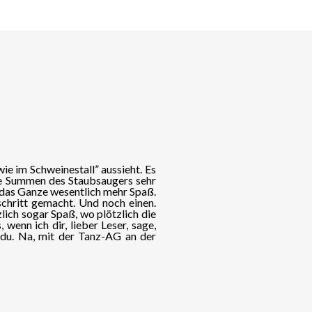
e im Schweinestall” aussieht. Es
ute Summen des Staubsaugers sehr
t das Ganze wesentlich mehr Spaß.
chritt gemacht. Und noch einen.
lich sogar Spaß, wo plötzlich die
enn ich dir, lieber Leser, sage,
 du. Na, mit der Tanz-AG an der