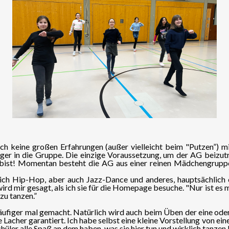
ch keine großen Erfahrungen (außer vielleicht beim "Putzen”) m
r in die Gruppe. Die einzige Voraussetzung, um der AG beizutre
t bist! Momentan besteht die AG aus einer reinen Mädchengruppe
ich Hip-Hop, aber auch Jazz-Dance und anderes, hauptsächlich
 wird mir gesagt, als ich sie für die Homepage besuche. "Nur ist e
zu tanzen.”
iger mal gemacht. Natürlich wird auch beim Üben der eine oder 
ne Lacher garantiert. Ich habe selbst eine kleine Vorstellung von
hüler alle Spaß an dem haben, was sie hier tun und wirklich tanzen