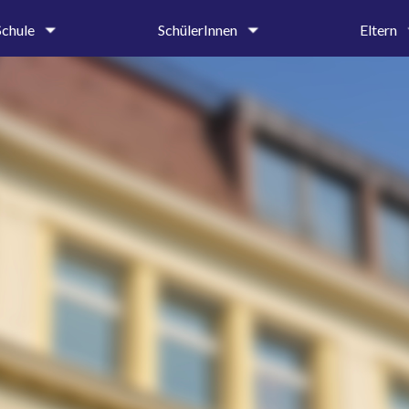
Schule
SchülerInnen
Eltern
um
Oberstufe
Krankmeldung 
tung &
Mittel- und Unterstufe
Entschuldigung
iat
Ehemalige und Förderer
Beurlaubungen
SMV
Elternbriefe
on
Schülerbibliothek
Schulprospekt
Hilfe & Beratung
Ehemalige und 
age
Beratungslehrerin
g
Schulsozialarbeiterin
Handlungsleitfaden
hte
dnung
ender
ung