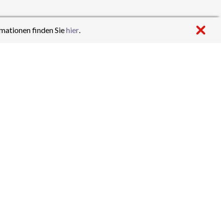
mationen finden Sie
hier
.
Frau Simon den Unterricht bis 14