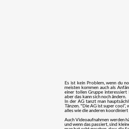
Es ist kein Problem, wenn du no
meisten kommen auch als Anfänge
einer tollen Gruppe interessier
aber das kann sich noch ändern.
In der AG tanzt man hauptsächl
Tänzen. "Die AG ist super cool”,
alles wie die anderen koordiniert 
Auch Videoaufnahmen werden häuf
und wenn das passiert, sind klei
man hat echt gesehen, dass die Sc