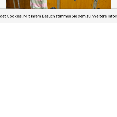
et Cookies. Mit ihrem Besuch stimmen Sie dem zu. Weitere Infor
izutreten? Wenn ja, komm immer montags zur Högy Sporthalle, wo 
amm für die Mittagspause!
d für die kleine Vorstellung, die ich bekommen habe.